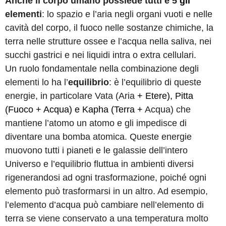
Anche il corpo umano possiede tutti e 5
gli
elementi
: lo spazio e l’aria negli organi vuoti e nelle
cavità del corpo, il fuoco nelle sostanze chimiche, la
terra nelle strutture ossee e l’acqua nella saliva, nei
succhi gastrici e nei liquidi intra o extra cellulari.
Un ruolo fondamentale nella combinazione degli
elementi lo ha l’
equilibrio
: è l’equilibrio di queste
energie, in particolare Vata (Aria
+ Etere
), Pitta
(Fuoco
+ Acqua
) e Kapha (
Terra +
Acqua) che
mantiene l’atomo un atomo e gli impedisce di
diventare una bomba atomica
. Queste energie
muovono tutti i pianeti e le galassie dell’intero
Universo e l’equilibrio fluttua in ambienti diversi
rigenerandosi ad ogni trasformazione, poiché ogni
elemento può trasformarsi in un altro. Ad esempio,
l’elemento d’acqua può cambiare nell’elemento di
terra se viene conservato a una temperatura molto