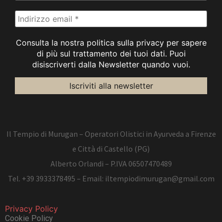
Consulta la nostra politica sulla privacy per sapere
di più sul trattamento dei tuoi dati. Puoi
disiscriverti dalla Newsletter quando vuoi.
Il Tempio di Murugan – Operatori Olistici in Ayurveda a Firenze
e Città di Castello (PG)
Alberto Orlandi – P.IVA 06507470489
Tel.
+39 3933378495
– Email:
iltempiodimurugan@gmail.com
Privacy Policy
Cookie Policy